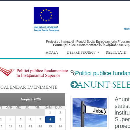
Proiect cofinanțat din Fondul Social European, prin Program
Politici publice fundamentate în Învățământul Su
ACASA
DESPRE PROIECT
REZULTATE
Politici publice fund
ANUNT SELEC
CALENDAR EVENIMENTE
Anunt
August 2026
stat
N
MAR
MIE
JOI
VIN
SÂM
DUM
insti
1
2
Super
3
4
5
6
7
8
9
proiec
10
11
12
13
14
15
16