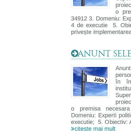
proiec
o pre
34912 3. Domeniu: Exper
4 de executie 5. Obie
privește implementare
ANUNT SELECT
Anunt
person
în î
insti
Super
proiec
o premisa necesara
Domeniu: Experti politi
executie; 5. Obiectiv: 
citeste mai mult