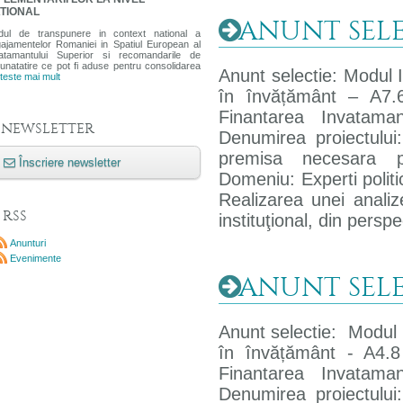
TIONAL
ANUNT SELEC
dul de transpunere in context national a
ajamentelor Romaniei in Spatiul European al
atamantului Superior si recomandarile de
unatatire ce pot fi aduse pentru consolidarea
Anunt selectie: Modul IV
teste mai mult
în învățământ – A7.6
Finantarea Invataman
NEWSLETTER
Denumirea proiectului:
premisa necesara 
Înscriere newsletter
Domeniu: Experti politic
Realizarea unei analiz
RSS
instituţional, din persp
Anunturi
Evenimente
ANUNT SELEC
Anunt selectie: Modul IV
în învățământ - A4.8
Finantarea Invataman
Denumirea proiectului: