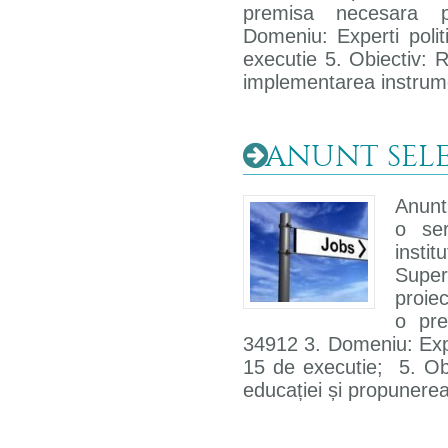
premisa necesara 
Domeniu: Experti polit
executie 5. Obiectiv: 
implementarea instrum
ANUNT SELEC
Anunt 
o ser
insti
Super
proiec
o pre
34912 3. Domeniu: Exper
15 de executie; 5. Obi
educației și propunere