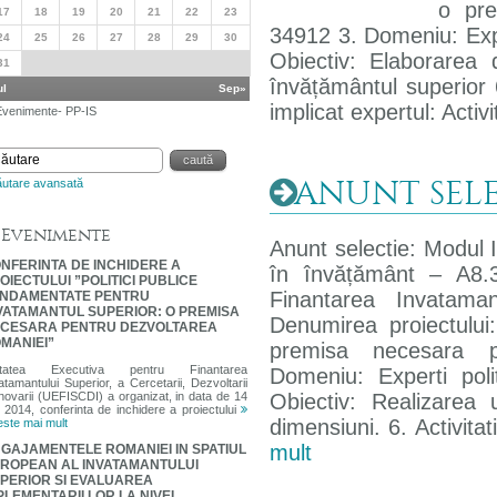
o pre
17
18
19
20
21
22
23
34912 3. Domeniu: Exper
24
25
26
27
28
29
30
Obiectiv: Elaborarea 
31
învățământul superior 6.
ul
Sep»
implicat expertul: Activ
venimente- PP-IS
ANUNT SELEC
ăutare avansată
Evenimente
Anunt selectie: Modul IV
NFERINTA DE INCHIDERE A
în învățământ – A8.3
OIECTULUI ”POLITICI PUBLICE
Finantarea Invataman
NDAMENTATE PENTRU
VATAMANTUL SUPERIOR: O PREMISA
Denumirea proiectului:
CESARA PENTRU DEZVOLTAREA
MANIEI”
premisa necesara 
itatea Executiva pentru Finantarea
Domeniu: Experti poli
atamantului Superior, a Cercetarii, Dezvoltarii
Inovarii (UEFISCDI) a organizat, in data de 14
Obiectiv: Realizarea
 2014, conferinta de inchidere a proiectului
dimensiuni. 6. Activitat
este mai mult
mult
GAJAMENTELE ROMANIEI IN SPATIUL
ROPEAN AL INVATAMANTULUI
PERIOR SI EVALUAREA
PLEMENTARII LOR LA NIVEL