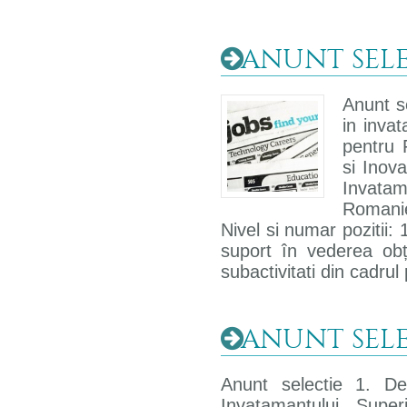
ANUNT SELEC
Anunt se
in invat
pentru 
si Inova
Invata
Romanie
Nivel si numar pozitii:
suport în vederea obțin
subactivitati din cadrul 
ANUNT SELEC
Anunt selectie 1. Den
Invatamantului Super