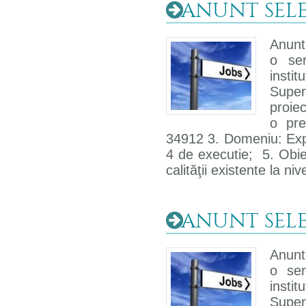
ANUNT SELECT
Anunt 
o ser
insti
Super
proiec
o pre
34912 3. Domeniu: Exper
4 de executie; 5. Obie
calităţii existente la niv
ANUNT SELEC
Anunt 
o ser
insti
Super